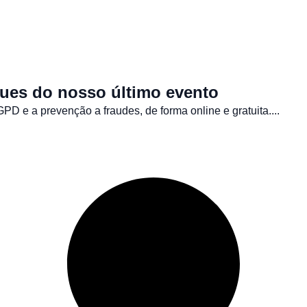
s ▼
Recursos ▼
Sobre Nós
Cases de Sucesso
Contato
ques do nosso último evento
GPD e a prevenção a fraudes, de forma online e gratuita....