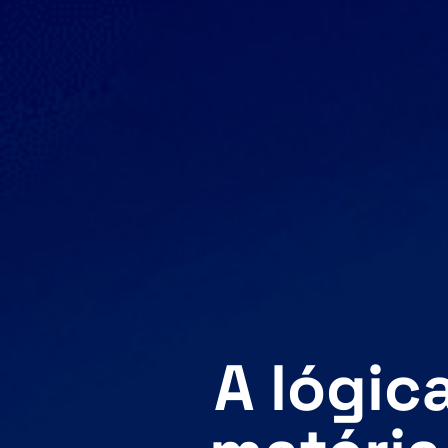
A lógic