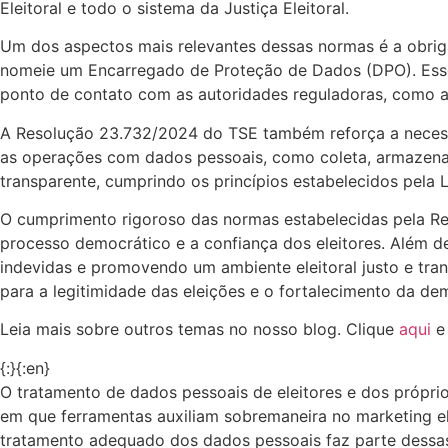
Eleitoral e todo o sistema da Justiça Eleitoral.
Um dos aspectos mais relevantes dessas normas é a obriga
nomeie um Encarregado de Proteção de Dados (DPO). Esse 
ponto de contato com as autoridades reguladoras, como a 
A Resolução 23.732/2024 do TSE também reforça a necessi
as operações com dados pessoais, como coleta, armazenam
transparente, cumprindo os princípios estabelecidos pela 
O cumprimento rigoroso das normas estabelecidas pela Res
processo democrático e a confiança dos eleitores. Além d
indevidas e promovendo um ambiente eleitoral justo e tra
para a legitimidade das eleições e o fortalecimento da de
Leia mais sobre outros temas no nosso blog. Clique
aqui
e
{:}{:en}
O tratamento de dados pessoais de eleitores e dos própri
em que ferramentas auxiliam sobremaneira no marketing eleit
tratamento adequado dos dados pessoais faz parte dessas