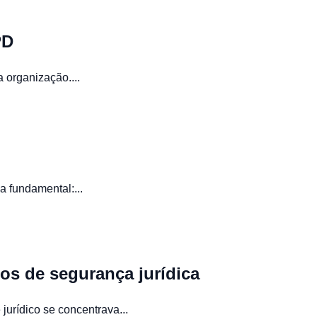
PD
 organização....
 fundamental:...
s de segurança jurídica
urídico se concentrava...